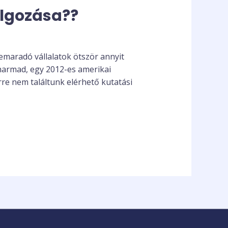
olgozása??
lemaradó vállalatok ötször annyit
yharmad, egy 2012-es amerikai
re nem találtunk elérhető kutatási