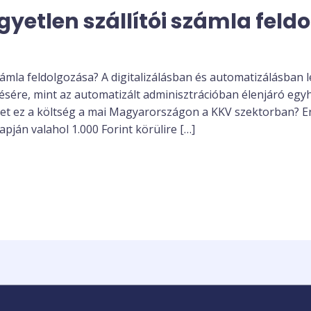
yetlen szállítói számla feld
zámla feldolgozása? A digitalizálásban és automatizálásban 
lésére, mint az automatizált adminisztrációban élenjáró eg
et ez a költség a mai Magyarországon a KKV szektorban? Er
pján valahol 1.000 Forint körülire […]