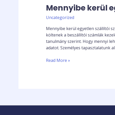
Mennyibe kerül eg
egyetlen
szállítói
Uncategorized
számla
feldolgozása??
Mennyibe kerül egyetlen szállítói s
költenek a beszállítói számlák keze
tanulmány szerint. Hogy mennyi leh
adatot. Személyes tapasztalatunk ala
Read More »